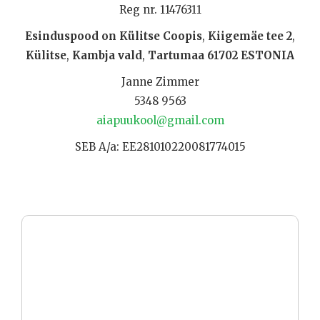
Reg nr. 11476311
Esinduspood
on
Külitse
Coopis
,
Kiigemäe
tee
2
,
Külitse
,
Kambja
vald
,
Tartumaa
61702
ESTONIA
Janne Zimmer
5348 9563
aiapuukool@gmail.com
SEB A/a: EE281010220081774015